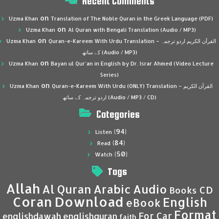
Recent Comments
on
Uzma Khan
Translation of The Noble Quran in the Greek Language (PDF)
on
Uzma Khan
Al Quran with Bengali Translation (Audio / MP3)
on
Uzma Khan
Quran-e-Kareem With Urdu Translation – القرآن الكريم اردو ترجمہ
کے ساتھ (Audio / MP3)
on
Uzma Khan
Bayan ul Qur’an in English by Dr. Israr Ahmed (Video Lecture
Series)
on
Uzma Khan
Quran-e-Kareem With Urdu (ONLY) Translation – القرآن الكريم
اردو ترجمہ کے ساتھ (Audio / MP3 / CD)
Categories
(94)
Listen
(84)
Read
(50)
Watch
Tags
Allah
Al Quran
Arabic
Audio
CD
Books
Coran
Download
English
eBook
Format
For Car
englishdawah
englishquran
faith