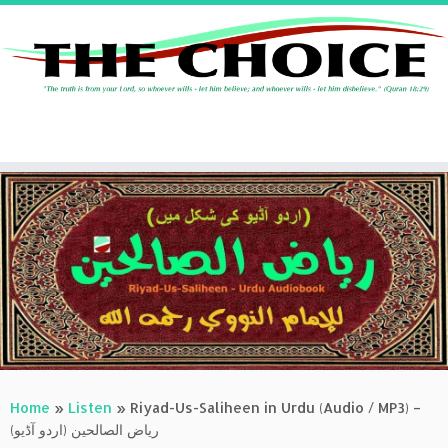
Skip
to
content
Home
»
Listen
»
Riyad-Us-Saliheen in Urdu (Audio / MP3) –
(ریاض الصالحین (اردو آڈیو