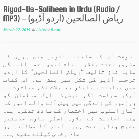
Riyad-Us-Saliheen in Urdu (Audio /
MP3) – (ریاض الصالحین (اردو آڈیو
March 22, 2019
in
Listen
/
Read
اسوقت آپ کے سامنے ساتویں صدی ہجری کے
مشہور محدّث وفقیہ امام نووی رحمہ اللہ کی
مایہ ناز تالیف ‘‘ریاض الصالحین’’ کا اردو
ترجمہ آڈیو کی شکل میں پیش ہے۔ اس کتاب
میں عبادات سے لیکر معاملات تک، معاشرت سے
لیکر سیاست تک، غرضیکہ ایک مسلمان کو
روزمرہ کی زندگی میں پیش آنے والے امور کا
آسان اسلوب میں اختصار کے ساتھ تذکرہ ہے۔
چند احادیث کے علاوہ اسکی ساری حدیثیں
صحیح وقابل حجت ہیں۔ کتاب کا مطالعہ ہر
عام وخاص کیلئے مفید ہے۔