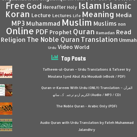
Islam
Free
Islamic
God
Hereafter
Holy
Koran
Meaning
Media
Lecture
Lectures
Life
Muslim
MP3
Muhammad
Muslims
non
Online
Quran
PDF
Read
Prophet
Ramadan
Translation
The Noble Quran
Religion
Ummah
Video
World
Urdu
Top Posts
Tafheem-ul-Quran – Urdu Translations & Tafseer by
Moulana Syed Abul Ala Moududi (eBook / PDF)
Quran-e-Kareem With Urdu (ONLY) Translation – القرآن
الكريم اردو ترجمہ کے ساتھ (Audio / MP3 / CD)
The Noble Quran - Arabic Only (PDF)
Audio Quran with Urdu Translation by Fateh Muhammad
Jalandhry