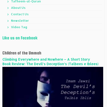
Tafheem-ul-Quran
About Us
Contact Us
Newsletter
Video Tag
Like us on Facebook
Children of the Ummah
Climbing Everywhere and Nowhere – A Short Story
Book Review: The Devil’s Deception’s (Talbees e Iblees)