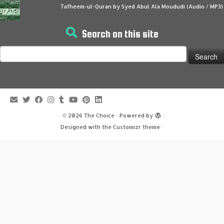
Tafheem-ul-Quran by Syed Abul Ala Moududi (Audio / MP3)
Search on this site
Search
for:
·
© 2026
The Choice
·
Powered by
·
Designed with the
Customizr theme
·