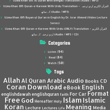
on
Uzma Khan
Al Quran with Bengali Translation (Audio / MP3)
on
Uzma Khan
Quran-e-Kareem With Urdu Translation – القرآن الكريم اردو ترجمہ
کے ساتھ (Audio / MP3)
on
Uzma Khan
Bayan ul Qur’an in English by Dr. Israr Ahmed (Video Lecture
Series)
on
Uzma Khan
Quran-e-Kareem With Urdu (ONLY) Translation – القرآن الكريم
اردو ترجمہ کے ساتھ (Audio / MP3 / CD)
Categories
(94)
Listen
(84)
Read
(50)
Watch
Tags
Allah
Al Quran
Arabic
Audio
CD
Books
Coran
Download
English
eBook
Format
For Car
englishdawah
englishquran
faith
Islam
Free
Islamic
God
Hereafter
Holy
Koran
Meaning
Media
Lecture
Lectures
Life