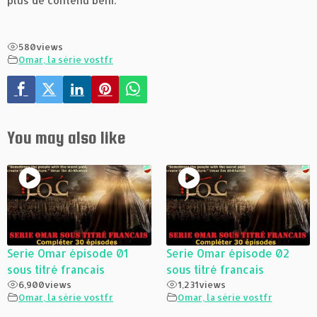
plus de contenu béni.
580
views
Omar, la série vostfr
You may also like
Serie Omar épisode 01
Serie Omar épisode 02
sous titré francais
sous titré francais
6,900
views
1,231
views
Omar, la série vostfr
Omar, la série vostfr