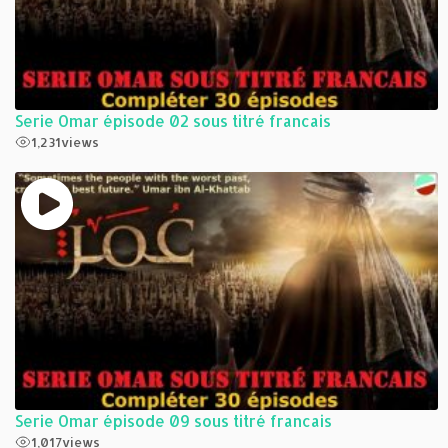
Serie Omar épisode 02 sous titré francais
1,231
views
Serie Omar épisode 09 sous titré francais
1,017
views