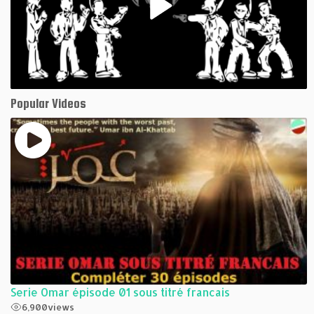
Play
Video
Popular Videos
Serie Omar épisode 01 sous titré francais
6,900
views