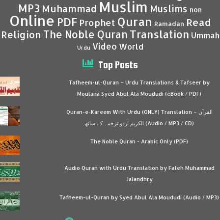
Muslim
MP3
Muhammad
Muslims
non
Online
Quran
PDF
Read
Prophet
Ramadan
Translation
The Noble Quran
Religion
Ummah
Video
World
Urdu
Top Posts
Tafheem-ul-Quran – Urdu Translations & Tafseer by
Moulana Syed Abul Ala Moududi (eBook / PDF)
Quran-e-Kareem With Urdu (ONLY) Translation – القرآن
الكريم اردو ترجمہ کے ساتھ (Audio / MP3 / CD)
The Noble Quran - Arabic Only (PDF)
Audio Quran with Urdu Translation by Fateh Muhammad
Jalandhry
Tafheem-ul-Quran by Syed Abul Ala Moududi (Audio / MP3)