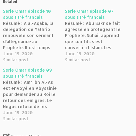
Related
Serie Omar épisode 10
Serie Omar épisode 07
sous titré francais
sous titré francais
Résumé : A al-Aqaba, la
Résumé : Abu Bakr se fait
délégation de Yathrib
agressé en protégeant le
renouvèle son sermant
Prophète. Suhail apprend
d'allégeance au
que son fils s'est
Prophète. Il est temps
converti à l'Islam. Les
pour les musulmans
June 19, 2020
musulmans sont
June 19, 2020
d'émigrer à Médine. Si
Similar post
autorisés à émigrer en
Similar post
vous avez lu « Le Nectar
Abyssinie. Ils sont bien
Serie Omar épisode 09
scellé » (La Seerah du
accueillis par le Négus. Si
sous titré francais
prophète Mahomet SAW)
vous avez lu « Le Nectar
Résumé : Amr Ibn Al-As
ou avez écouté la série
scellé » (La Seerah du
est envoyé en Abyssinie
de conférences sur la vie
prophète Mahomet SAW)
pour demander au Roi le
du prophète Mahomet
ou avez…
retour des émigrés. Le
(SAW),…
Négus refuse de les
livrer, après avoir
June 19, 2020
entendu Ja'far réciter le
Similar post
Coran. Les idolâtres
décident de boycotter le