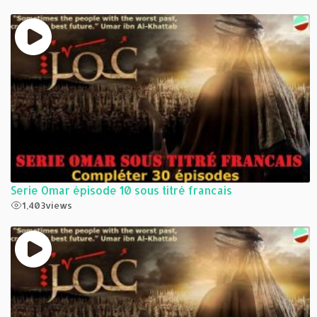
Serie Omar épisode 10 sous titré francais
1,403
views